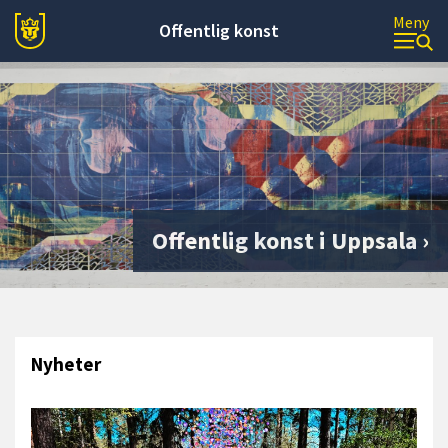
Meny
Offentlig konst
Offentlig konst i Uppsala
Nyheter