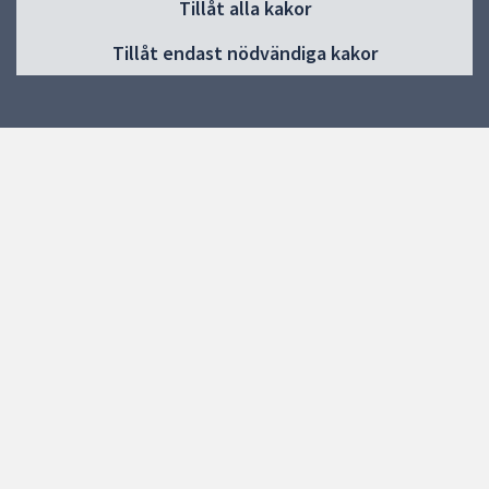
Tillåt alla kakor
Start
Tillåt endast nödvändiga kakor
Nyheter
Kalendarium
Aktuell konst
Ta del av konsten
Exempel på konst
Konst när Uppsala växer
För konstnärer
Om offentlig konst i Uppsala
Kontakt
Klimatberäkningsverktyg för offentlig konst
Spårvägens konst
Res hållbart till konsten
Snabblänkar
Uppsala kommun