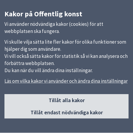
Kakor på Offentlig konst
Vi använder nödvändiga kakor (cookies) för att
webbplatsen ska fungera.
Vi skulle vilja sätta lite fler kakor för olika funktioner som
hjälper dig som användare.
Vi vill också sätta kakor för statistik så vi kan analysera och
förbättra webbplatsen.
Du kan när du vill ändra dina inställningar.
Läs om vilka kakor vi använder och ändra dina inställningar
Sidfot
Huvudmeny
Tillåt alla kakor
Start
Tillåt endast nödvändiga kakor
Nyheter
Kalendarium
Aktuell konst