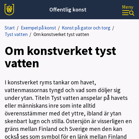
Meny
Offentlig konst
Start
/
Exempel på konst
/
Konst på gator och torg
/
Tyst vatten
/
Om konstverket tyst vatten
Om konstverket tyst
vatten
I konstverket ryms tankar om havet,
vattenmassornas tyngd och vad som döljer sig
under ytan. Titeln Tyst vatten anspelar på havets
eller människans inre som inte alltid
överensstämmer med det yttre, ibland är ytan
skenbart lugn och stilla. Östersjön är visserligen en
gräns mellan Finland och Sverige men den kan
också ses som symbol för en länk mellan Finland