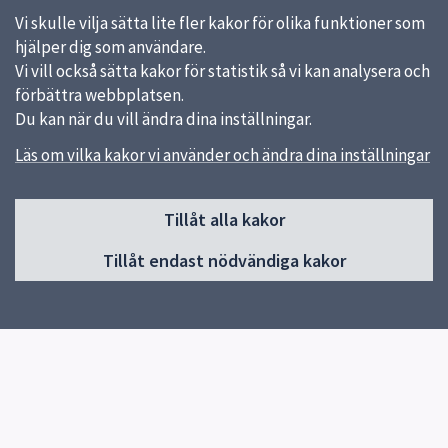
Vi skulle vilja sätta lite fler kakor för olika funktioner som
hjälper dig som användare.
Vi vill också sätta kakor för statistik så vi kan analysera och
förbättra webbplatsen.
Du kan när du vill ändra dina inställningar.
Läs om vilka kakor vi använder och ändra dina inställningar
Sidfot
Huvudmeny
Tillåt alla kakor
Start
Tillåt endast nödvändiga kakor
Nyheter
Kalendarium
Aktuell konst
Ta del av konsten
Exempel på konst
Konst när Uppsala växer
För konstnärer
Om offentlig konst i Uppsala