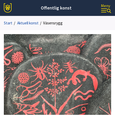
Meny
Offentlig konst
Start
/
Aktuell konst
/
Väsensrygg
1
av
5