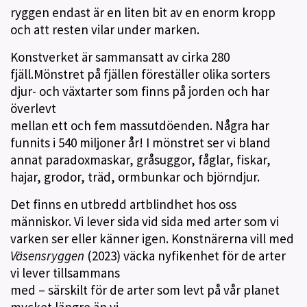
ryggen endast är en liten bit av en enorm kropp
och att resten vilar under marken.
Konstverket är sammansatt av cirka 280
fjäll.Mönstret på fjällen föreställer olika sorters
djur- och växtarter som finns på jorden och har
överlevt
mellan ett och fem massutdöenden. Några har
funnits i 540 miljoner år! I mönstret ser vi bland
annat paradoxmaskar, gråsuggor, fåglar, fiskar,
hajar, grodor, träd, ormbunkar och björndjur.
Det finns en utbredd artblindhet hos oss
människor. Vi lever sida vid sida med arter som vi
varken ser eller känner igen. Konstnärerna vill med
Väsensryggen
(2023) väcka nyfikenhet för de arter
vi lever tillsammans
med – särskilt för de arter som levt på vår planet
mycket längre än vi.