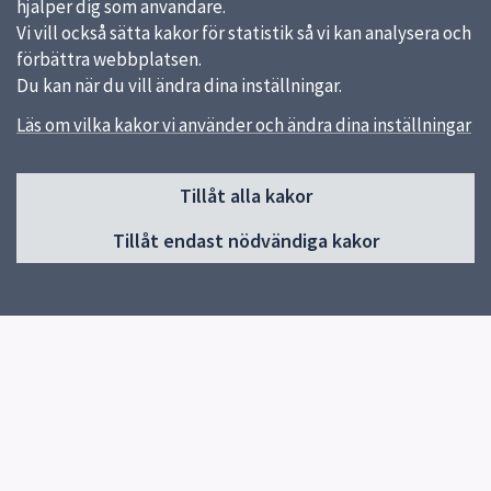
hjälper dig som användare.
Vi vill också sätta kakor för statistik så vi kan analysera och
förbättra webbplatsen.
Du kan när du vill ändra dina inställningar.
Läs om vilka kakor vi använder och ändra dina inställningar
Sidfot
Huvudmeny
Tillåt alla kakor
Start
Tillåt endast nödvändiga kakor
Nyheter
Kalendarium
Aktuell konst
Ta del av konsten
Exempel på konst
Konst när Uppsala växer
För konstnärer
Om offentlig konst i Uppsala
Kontakt
Klimatberäkningsverktyg för offentlig konst