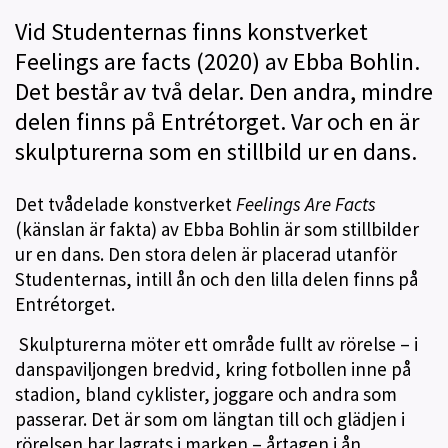
Vid Studenternas finns konstverket
Feelings are facts (2020) av Ebba Bohlin.
Det består av två delar. Den andra, mindre
delen finns på Entrétorget. Var och en är
skulpturerna som en stillbild ur en dans.
Det tvådelade konstverket
Feelings Are Facts
(känslan är fakta) av Ebba Bohlin är som stillbilder
ur en dans. Den stora delen är placerad utanför
Studenternas, intill ån och den lilla delen finns på
Entrétorget.
Skulpturerna möter ett område fullt av rörelse – i
danspaviljongen bredvid, kring fotbollen inne på
stadion, bland cyklister, joggare och an­dra som
passerar. Det är som om längtan till och glädjen i
rörelsen har lagrats i marken – årtagen i ån,