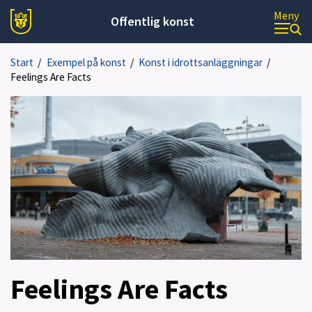
Meny
Offentlig konst
Start
/
Exempel på konst
/
Konst i idrottsanläggningar
/
Feelings Are Facts
Feelings Are Facts