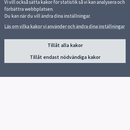
Vi vill också sätta kakor för statistik så vi kan analysera och
förbättra webbplatsen.
Du kan när du vill ändra dina inställningar.
Läs om vilka kakor vi använder och ändra dina inställningar
Sidfot
Huvudmeny
Tillåt alla kakor
Start
Tillåt endast nödvändiga kakor
Nyheter
Kalendarium
Aktuell konst
Ta del av konsten
Exempel på konst
Konst när Uppsala växer
För konstnärer
Om offentlig konst i Uppsala
Kontakt
Klimatberäkningsverktyg för offentlig konst
Spårvägens konst