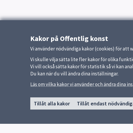
Kakor på Offentlig konst
Vi använder nödvändiga kakor (cookies) för att 
Vi skulle vilja sätta lite fler kakor för olika fu
Vi vill också sätta kakor för statistik så vi kan 
Du kan när du vill ändra dina inställningar.
Sidfot
Läs om vilka kakor vi använder och ändra dina ins
Huvudmeny
Snabb
Start
Uppsal
Tillåt alla kakor
Tillåt endast nödvändig
Nyheter
Synpun
Kalendarium
Aktuell konst
Ta del av konsten