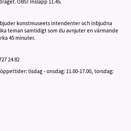
draget. OBS! Insläpp 11.45.
é bjuder konstmuseets intendenter och inbjudna
 olika teman samtidigt som du avnjuter en värmande
irka 45 minuter.
727 24 82
ettider: tisdag - onsdag: 11.00-17.00, torsdag: