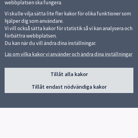
webbplatsen ska fungera.
Vi skulle vilja sätta lite fler kakor för olika funktioner som
hjälper dig som användare.
Vi vill också sätta kakor för statistik så vi kan analysera och
förbättra webbplatsen.
Du kan när du vill ändra dina inställningar.
Läs om vilka kakor vi använder och ändra dina inställningar
Sidfot
Huvudmeny
Tillåt alla kakor
Start
Tillåt endast nödvändiga kakor
Nyheter
Kalendarium
Aktuell konst
Ta del av konsten
Exempel på konst
Konst när Uppsala växer
För konstnärer