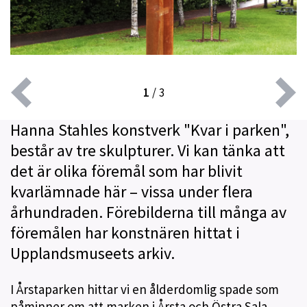
1
/
3
Hanna Stahles konstverk "Kvar i parken",
består av tre skulpturer. Vi kan tänka att
det är olika föremål som har blivit
kvarlämnade här – vissa under flera
århundraden. Förebilderna till många av
föremålen har konstnären hittat i
Upplandsmuseets arkiv.
I Årstaparken hittar vi en ålderdomlig spade som
påminner om att marken i Årsta och Östra Sala