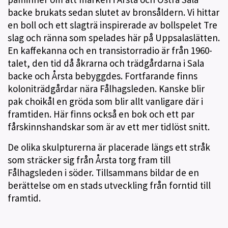
backe brukats sedan slutet av bronsåldern. Vi hittar
en boll och ett slagträ inspirerade av bollspelet Tre
slag och ränna som spelades här på Uppsalaslätten.
En kaffekanna och en transistorradio är från 1960-
talet, den tid då åkrarna och trädgårdarna i Sala
backe och Årsta bebyggdes. Fortfarande finns
koloniträdgårdar nära Fålhagsleden. Kanske blir
pak choikål en gröda som blir allt vanligare där i
framtiden. Här finns också en bok och ett par
fårskinnshandskar som är av ett mer tidlöst snitt.
De olika skulpturerna är placerade längs ett stråk
som sträcker sig från Årsta torg fram till
Fålhagsleden i söder. Tillsammans bildar de en
berättelse om en stads utveckling från forntid till
framtid.