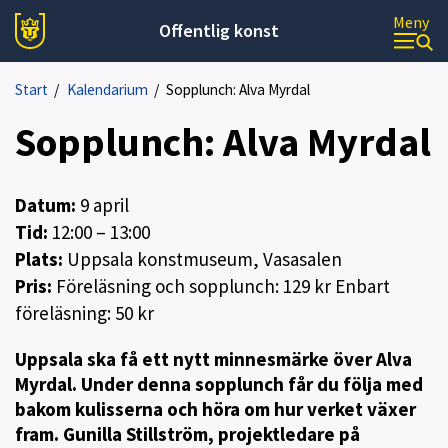
Meny
Offentlig konst
Start
/
Kalendarium
/
Sopplunch: Alva Myrdal
Sopplunch: Alva Myrdal
Datum:
9
april
Tid:
12:00 – 13:00
Plats:
Uppsala konstmuseum, Vasasalen
Pris:
Föreläsning och sopplunch: 129 kr Enbart
föreläsning: 50 kr
Uppsala ska få ett nytt minnesmärke över Alva
Myrdal. Under denna sopplunch får du följa med
bakom kulisserna och höra om hur verket växer
fram. Gunilla Stillström, projektledare på