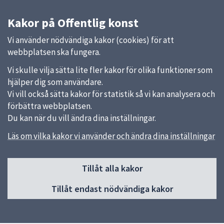
Kakor på Offentlig konst
Vi använder nödvändiga kakor (cookies) för att
webbplatsen ska fungera.
Vi skulle vilja sätta lite fler kakor för olika funktioner som
hjälper dig som användare.
Vi vill också sätta kakor för statistik så vi kan analysera och
förbättra webbplatsen.
Du kan när du vill ändra dina inställningar.
Läs om vilka kakor vi använder och ändra dina inställningar
Sidfot
Huvudmeny
Tillåt alla kakor
Start
Tillåt endast nödvändiga kakor
Nyheter
Kalendarium
Aktuell konst